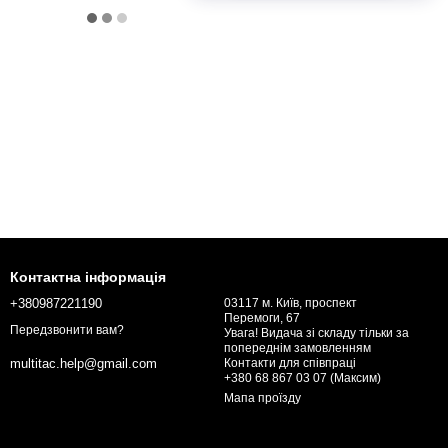
Контактна інформація
+380987221190
03117 м. Київ, проспект
Перемоги, 67
Передзвонити вам?
Увага! Видача зі складу тільки за
попереднім замовленням
Контакти для співпраці
multitac.help@gmail.com
+380 68 867 03 07 (Максим)
Мапа проїзду