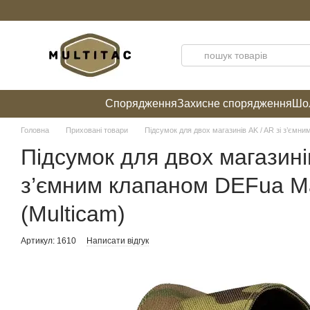
Перейти до основного контенту
Спорядження
Захисне спорядження
Шол
Головна
Приховані товари
Підсумок для двох магазинів AK / AR зі з’ємн
Підсумок для двох магазинів
з’ємним клапаном DEFua M
(Multicam)
Артикул: 1610
Написати відгук