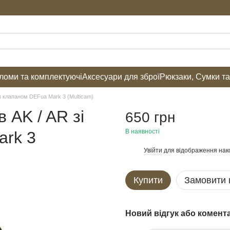
оми та комплектуючі
Аксесуари для зброї
Рюкзаки, Сумки т
им клапаном DEFua Mark 3 (Multicam)
 AK / AR зі
650 грн
В наявності
ark 3
Увійти
для відображення нак
%
Купити
Замовити
Новий відгук або комент