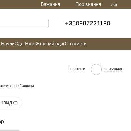
Бажання
Порівняння
Укр
+380987221190
а Баули
Одяг
Ножі
Жіночий одяг
Сіткомети
Порівняти
В бажання
опичувальної знижки
 швидко
ар