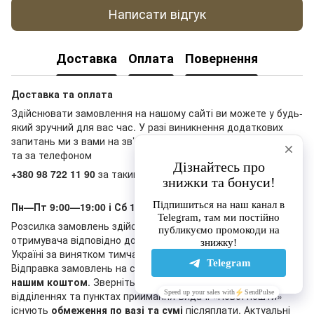
Написати відгук
Доставка
Оплата
Повернення
Доставка та оплата
Здійснювати замовлення на нашому сайті ви можете у будь-
який зручний для вас час. У разі виникнення додаткових
запитань ми з вами на зв’язку у Telegram-чаті, месенджерах
та за телефоном
+380 98 722 11 90
за таким графіком:
Пн—Пт 9:00—19:00 і Сб 10:00—18:00, Нд - вихідний
Розсилка замовлень здійснюється «Новою поштою» за кошт
отримувача відповідно до тарифів перевізника по всій
Україні за винятком тимчасово окупованих територій.
Відправка замовлень на суму
від 20 000 грн
відбувається
нашим коштом
. Зверніть, будь ласка, увагу, що в деяких
відділеннях та пунктах приймання-видачі «Нової пошти»
існують
обмеження по вазі та сумі
післяплати. Актуальні