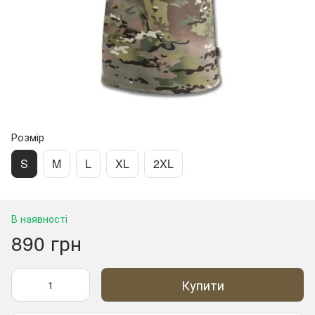
Розмір
S
M
L
XL
2XL
В наявності
890 грн
Купити