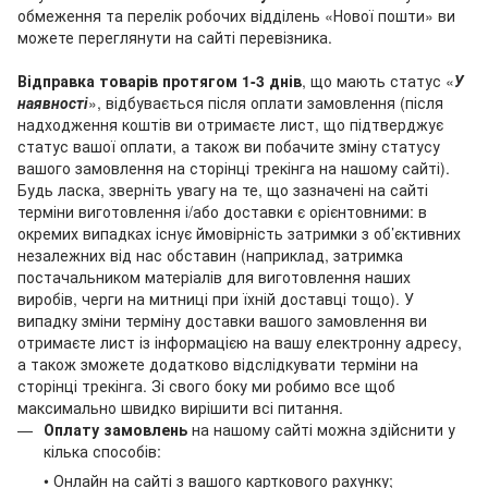
обмеження та перелік робочих відділень «Нової пошти» ви
можете переглянути на сайті перевізника.
Відправка товарів протягом 1-3 днів
, що мають статус «
У
наявності
», відбувається після оплати замовлення (після
надходження коштів ви отримаєте лист, що підтверджує
статус вашої оплати, а також ви побачите зміну статусу
вашого замовлення на сторінці трекінга на нашому сайті).
Будь ласка, зверніть увагу на те, що зазначені на сайті
терміни виготовлення і/або доставки є орієнтовними: в
окремих випадках існує ймовірність затримки з об’єктивних
незалежних від нас обставин (наприклад, затримка
постачальником матеріалів для виготовлення наших
виробів, черги на митниці при їхній доставці тощо). У
випадку зміни терміну доставки вашого замовлення ви
отримаєте лист із інформацією на вашу електронну адресу,
а також зможете додатково відслідкувати терміни на
сторінці трекінга. Зі свого боку ми робимо все щоб
максимально швидко вирішити всі питання.
Оплату замовлень
на нашому сайті можна здійснити у
кілька способів:
• Онлайн на сайті з вашого карткового рахунку;