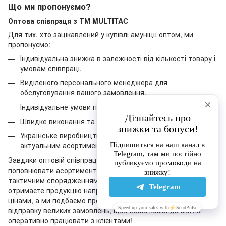
Що ми пропонуємо?
Оптова співпраця з ТМ MULTITAC
Для тих, хто зацікавлений у купівлі амуніції оптом, ми
пропонуємо:
Індивідуальна знижка в залежності від кількості товару і
умовам співпраці.
Виділеного персонального менеджера для
обслуговування вашого замовлення.
Індивідуальне умови постачання.
Швидке виконання та відправка замовлень.
Українське виробництво з гарантованою якістю та
актуальним асортиментом.
Завдяки оптовій співпраці з ТМ MULTITAC ви можете
поповнювати асортимент свого магазину високоякісним
тактичним спорядженням за вигідними умовами. Ви
отримаєте продукцію напряму від виробника за зниженими
цінами, а ми подбаємо про швидку комплектацію та
відправку великих замовлень, щоб ваша команда могла
оперативно працювати з клієнтами!