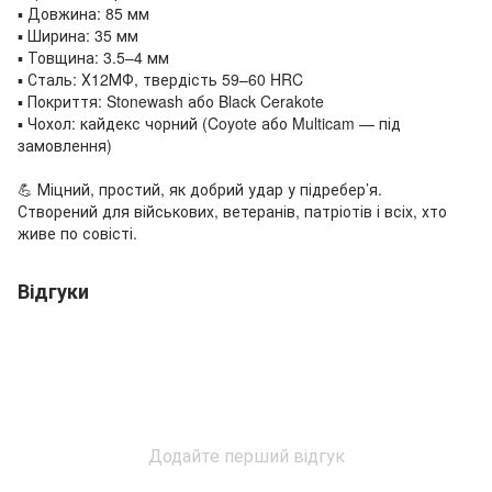
▪️ Довжина: 85 мм
▪️ Ширина: 35 мм
▪️ Товщина: 3.5–4 мм
▪️ Сталь: Х12МФ, твердість 59–60 HRC
▪️ Покриття: Stonewash або Black Cerakote
▪️ Чохол: кайдекс чорний (Coyote або Multicam — під
замовлення)
💪 Міцний, простий, як добрий удар у підребер’я.
Створений для військових, ветеранів, патріотів і всіх, хто
живе по совісті.
Відгуки
Додайте перший відгук