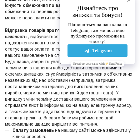
існують
обмеження по вазі та сумі
післяплати. Актуальні
обмеження та перелік робочих відділень «Нової пошти» ви
можете переглянути на сайті перевізника.
Відправка товарів протягом 1-3 днів
, що мають статус «
У
наявності
», відбувається після оплати замовлення (після
надходження коштів ви отримаєте лист, що підтверджує
статус вашої оплати, а також ви побачите зміну статусу
вашого замовлення на сторінці трекінга на нашому сайті).
Будь ласка, зверніть увагу на те, що зазначені на сайті
терміни виготовлення і/або доставки є орієнтовними: в
окремих випадках існує ймовірність затримки з об’єктивних
незалежних від нас обставин (наприклад, затримка
постачальником матеріалів для виготовлення наших
виробів, черги на митниці при їхній доставці тощо). У
випадку зміни терміну доставки вашого замовлення ви
отримаєте лист із інформацією на вашу електронну адресу,
а також зможете додатково відслідкувати терміни на
сторінці трекінга. Зі свого боку ми робимо все щоб
максимально швидко вирішити всі питання.
Оплату замовлень
на нашому сайті можна здійснити у
кілька способів: