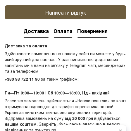
Написати відгук
Доставка
Оплата
Повернення
Доставка та оплата
Здійснювати замовлення на нашому сайті ви можете у будь-
який зручний для вас час. У разі виникнення додаткових
запитань ми з вами на зв’язку у Telegram-чаті, месенджерах
та за телефоном
+380 98 722 11 90
за таким графіком:
Пн—Пт 9:00—19:00 і Сб 10:00—18:00, Нд - вихідний
Розсилка замовлень здійснюється «Новою поштою» за кошт
отримувача відповідно до тарифів перевізника по всій
Україні за винятком тимчасово окупованих територій.
Відправка замовлень на суму
від 20 000 грн
відбувається
нашим коштом
. Зверніть, будь ласка, увагу, що в деяких
відділеннях та пунктах приймання-видачі «Нової пошти»