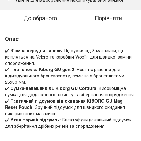
До обраного
Порівняти
Опис
✔️
Зʼємна передня панель
: Підсумки під 3 магазини, що
кріпляться на Velcro та карабіни Woojin для швидкої заміни
спорядження.
✔️
Плитоноска Kiborg GU gen.2
: Новітнє рішення для
індивідуального бронезахисту, сумісна з бронеплитами
25х30 мм.
✔️
Сумка-напашник XL Kiborg GU Cordura
: Високоміцна
сумка для додаткового захисту та зберігання спорядження.
✔️
Тактичний підсумок під скидання KIBORG GU Mag
Reset Pouch
: Зручний підсумок для швидкого скидання
використаних магазинів.
✔️
Утилітарний підсумок
: Багатофункціональний підсумок
для зберігання дрібних речей та спорядження.