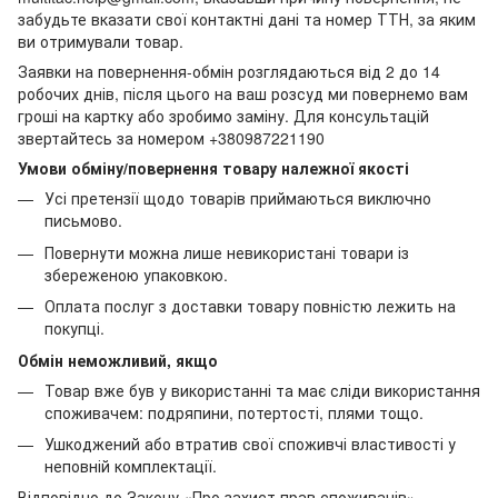
забудьте вказати свої контактні дані та номер ТТН, за яким
ви отримували товар.
Заявки на повернення-обмін розглядаються від 2 до 14
робочих днів, після цього на ваш розсуд ми повернемо вам
гроші на картку або зробимо заміну. Для консультацій
звертайтесь за номером +380987221190
Умови обміну/повернення товару належної якості
Усі претензії щодо товарів приймаються виключно
письмово.
Повернути можна лише невикористані товари із
збереженою упаковкою.
Оплата послуг з доставки товару повністю лежить на
покупці.
Обмін неможливий, якщо
Товар вже був у використанні та має сліди використання
споживачем: подряпини, потертості, плями тощо.
Ушкоджений або втратив свої споживчі властивості у
неповній комплектації.
Відповідно до Закону «Про захист прав споживачів»,