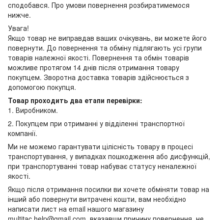
сподобався. Про умови повернення розбиратимемося
нижче.
Увага!
Якщо товар не виправдав ваших очікувань, ви можете його
повернути. До повернення та обміну підлягають усі групи
товарів належної якості. Повернення та обмін товарів
можливе протягом 14 днів після отримання товару
покупцем. Зворотна доставка товарів здійснюється з
допомогою покупця.
Товар проходить два етапи перевірки:
1. Виробником.
2. Покупцем при отриманні у відділенні транспортної
компанії.
Ми не можемо гарантувати цілісність товару в процесі
транспортування, у випадках пошкодження або дисфункцій,
при транспортуванні товар набуває статусу неналежної
якості.
Якщо після отримання посилки ви хочете обміняти товар на
інший або повернути витрачені кошти, вам необхідно
написати лист на email нашого магазину
multitac.help@gmail.com, вказавши причину повернення, не