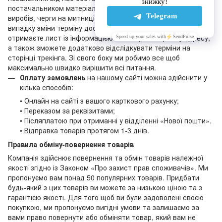
постачальником матеріалів для виготовлення наших
виробів, черги на митниці при їхній доставці тощо). У
випадку зміни терміну доставки вашого замовлення ви
отримаєте лист із інформацією на вашу електронну адресу,
а також зможете додатково відслідкувати терміни на
сторінці трекінга. Зі свого боку ми робимо все щоб
максимально швидко вирішити всі питання.
Оплату замовлень
на нашому сайті можна здійснити у
кілька способів:
• Онлайн на сайті з вашого карткового рахунку;
• Переказом за реквізитами;
• Післяплатою при отриманні у відділенні «Нової пошти».
• Відправка товарів протягом 1-3 днів.
Правила обміну-повернення товарів
Компанія здійснює повернення та обмін товарів належної
якості згідно із Законом «Про захист прав споживачів». Ми
пропонуємо вам понад 50 популярних товарів. Придбати
будь-який з цих товарів ви можете за низькою ціною та з
гарантією якості. Для того щоб ви були задоволені своєю
покупкою, ми пропонуємо вигідні умови та залишаємо за
вами право повернути або обміняти товар, який вам не