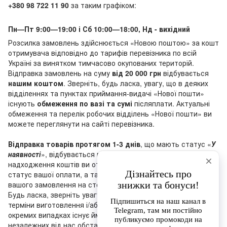
+380 98 722 11 90
за таким графіком:
Пн—Пт 9:00—19:00 і Сб 10:00—18:00, Нд - вихідний
Розсилка замовлень здійснюється «Новою поштою» за кошт
отримувача відповідно до тарифів перевізника по всій
Україні за винятком тимчасово окупованих територій.
Відправка замовлень на суму
від 20 000 грн
відбувається
нашим коштом
. Зверніть, будь ласка, увагу, що в деяких
відділеннях та пунктах приймання-видачі «Нової пошти»
існують
обмеження по вазі та сумі
післяплати. Актуальні
обмеження та перелік робочих відділень «Нової пошти» ви
можете переглянути на сайті перевізника.
Відправка товарів протягом 1-3 днів
, що мають статус «
У
наявності
», відбувається після оплати замовлення (після
надходження коштів ви отримаєте лист, що підтверджує
статус вашої оплати, а також ви побачите зміну статусу
вашого замовлення на сторінці трекінга на нашому сайті).
Будь ласка, зверніть увагу на те, що зазначені на сайті
терміни виготовлення і/або доставки є орієнтовними: в
окремих випадках існує ймовірність затримки з об’єктивних
незалежних від нас обставин (наприклад, затримка