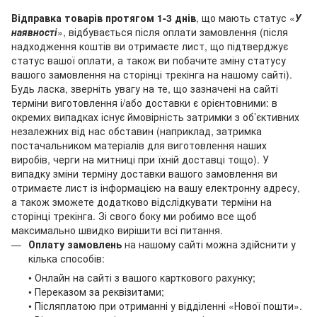
Відправка товарів протягом 1-3 днів
, що мають статус «
У
наявності
», відбувається після оплати замовлення (після
надходження коштів ви отримаєте лист, що підтверджує
статус вашої оплати, а також ви побачите зміну статусу
вашого замовлення на сторінці трекінга на нашому сайті).
Будь ласка, зверніть увагу на те, що зазначені на сайті
терміни виготовлення і/або доставки є орієнтовними: в
окремих випадках існує ймовірність затримки з об’єктивних
незалежних від нас обставин (наприклад, затримка
постачальником матеріалів для виготовлення наших
виробів, черги на митниці при їхній доставці тощо). У
випадку зміни терміну доставки вашого замовлення ви
отримаєте лист із інформацією на вашу електронну адресу,
а також зможете додатково відслідкувати терміни на
сторінці трекінга. Зі свого боку ми робимо все щоб
максимально швидко вирішити всі питання.
Оплату замовлень
на нашому сайті можна здійснити у
кілька способів:
• Онлайн на сайті з вашого карткового рахунку;
• Переказом за реквізитами;
• Післяплатою при отриманні у відділенні «Нової пошти».