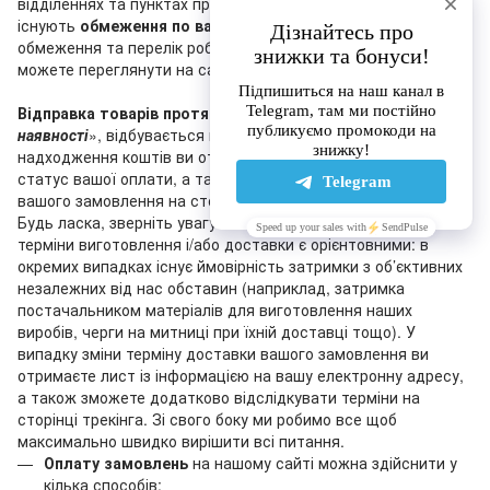
відділеннях та пунктах приймання-видачі «Нової пошти»
існують
обмеження по вазі та сумі
післяплати. Актуальні
обмеження та перелік робочих відділень «Нової пошти» ви
можете переглянути на сайті перевізника.
Відправка товарів протягом 1-3 днів
, що мають статус «
У
наявності
», відбувається після оплати замовлення (після
надходження коштів ви отримаєте лист, що підтверджує
статус вашої оплати, а також ви побачите зміну статусу
вашого замовлення на сторінці трекінга на нашому сайті).
Будь ласка, зверніть увагу на те, що зазначені на сайті
терміни виготовлення і/або доставки є орієнтовними: в
окремих випадках існує ймовірність затримки з об’єктивних
незалежних від нас обставин (наприклад, затримка
постачальником матеріалів для виготовлення наших
виробів, черги на митниці при їхній доставці тощо). У
випадку зміни терміну доставки вашого замовлення ви
отримаєте лист із інформацією на вашу електронну адресу,
а також зможете додатково відслідкувати терміни на
сторінці трекінга. Зі свого боку ми робимо все щоб
максимально швидко вирішити всі питання.
Оплату замовлень
на нашому сайті можна здійснити у
кілька способів: