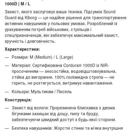
1000D | M / L
Захист, якого заслуговує ваша техніка. Підсумок Sound
Guard від Kiborg — це надійне рішення для транспортування
активних навушників у польових умовах. Розроблений із
урахуванням потреб військових, стрільців і
спецпризначенців, він забезпечує максимальний захист,
зручність і довговічність.
Характеристики:
Розміри: M (Medium) / L (Large)
Матеріал: Сертифікована Cordura® 1000D із NIR-
просоченням — зносостійка, водовідштовхувальна,
стійка до вигорання. 100% поліамідна стропа — не
горить, не розтягується, витримує навантаження.
Кольори: Мультикам / Піксель
Конструкція:
Захист від вологи: Прорезинена блискавка з двома
бігунками захищає від дощу, пилу та бруду,
забезпечуючи швидкий доступ з будь-якої сторони.
Безпека навушників: Жорсткі стінки та м’яка внутрішня