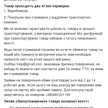
Товар проходить два етапи перевірки:
1. Виробником.
2. Покупцем при отриманні у відділенні транспортної
компанії.
Ми не можемо гарантувати цілісність товару в процесі
транспортування, у випадках пошкодження або дисфункцій,
при транспортуванні товар набуває статусу неналежної
якості.
Якщо після отримання посилки ви хочете обміняти товар на
інший або повернути витрачені кошти, вам необхідно
написати лист на email нашого магазину
multitac.help@gmail.com, вказавши причину повернення, не
забудьте вказати свої контактні дані та номер ТТН, за яким
ви отримували товар.
Заявки на повернення-обмін розглядаються від 2 до 14
робочих днів, після цього на ваш розсуд ми повернемо вам
гроші на картку або зробимо заміну. Для консультацій
звертайтесь за номером +380987221190
Умови обміну/повернення товару належної якості
Усі претензії щодо товарів приймаються виключно