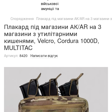
Спорядження
Плакард під магазини АК/AR на 3 магазини 
Плакард під магазини АК/AR на 3
магазини з утилітарними
кишенями, Velcro, Cordura 1000D,
MULTITAC
Артикул:
8420
Написати відгук