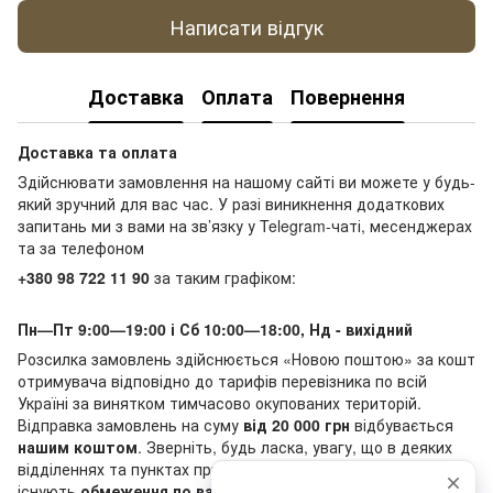
Написати відгук
Доставка
Оплата
Повернення
Доставка та оплата
Здійснювати замовлення на нашому сайті ви можете у будь-
який зручний для вас час. У разі виникнення додаткових
запитань ми з вами на зв’язку у Telegram-чаті, месенджерах
та за телефоном
+380 98 722 11 90
за таким графіком:
Пн—Пт 9:00—19:00 і Сб 10:00—18:00, Нд - вихідний
Розсилка замовлень здійснюється «Новою поштою» за кошт
отримувача відповідно до тарифів перевізника по всій
Україні за винятком тимчасово окупованих територій.
Відправка замовлень на суму
від 20 000 грн
відбувається
нашим коштом
. Зверніть, будь ласка, увагу, що в деяких
відділеннях та пунктах приймання-видачі «Нової пошти»
існують
обмеження по вазі та сумі
післяплати. Актуальні