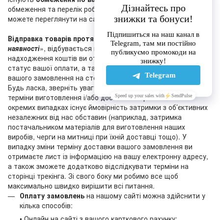
обмеження та перелік робочих відділень «Нової пошти» ви
можете переглянути на сайті перевізника.
Відправка товарів протягом 1-3 днів
, що мають статус «
У
наявності
», відбувається після оплати замовлення (після
надходження коштів ви отримаєте лист, що підтверджує
статус вашої оплати, а також ви побачите зміну статусу
вашого замовлення на сторінці трекінга на нашому сайті).
Будь ласка, зверніть увагу на те, що зазначені на сайті
терміни виготовлення і/або доставки є орієнтовними: в
окремих випадках існує ймовірність затримки з об’єктивних
незалежних від нас обставин (наприклад, затримка
постачальником матеріалів для виготовлення наших
виробів, черги на митниці при їхній доставці тощо). У
випадку зміни терміну доставки вашого замовлення ви
отримаєте лист із інформацією на вашу електронну адресу,
а також зможете додатково відслідкувати терміни на
сторінці трекінга. Зі свого боку ми робимо все щоб
максимально швидко вирішити всі питання.
Оплату замовлень
на нашому сайті можна здійснити у
кілька способів:
• Онлайн на сайті з вашого карткового рахунку;