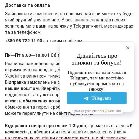
Доставка та оплата
Здійснювати замовлення на нашому сайті ви можете у будь-
який зручний для вас час. У разі виникнення додаткових
запитань ми з вами на зв’язку у Telegram-чаті, месенджерах
та за телефоном
+380 98 722 11 90
за таким графіком:
Пн—Пт 9:00—19:00 і Сб 10:00—18:00, Нд - вихідний
Розсилка замовлень здійснюється «Новою поштою» за кошт
отримувача відповідно до тарифів перевізника по всій
Україні за винятком тимчасово окупованих територій.
Відправка замовлень на суму
від 20 000 грн
відбувається
нашим коштом
. Зверніть, будь ласка, увагу, що в деяких
відділеннях та пунктах приймання-видачі «Нової пошти»
існують
обмеження по вазі та сумі
післяплати. Актуальні
обмеження та перелік робочих відділень «Нової пошти» ви
можете переглянути на сайті перевізника.
Відправка товарів протягом 1-3 днів
, що мають статус «
У
наявності
», відбувається після оплати замовлення (після
надходження коштів ви отримаєте лист, що підтверджує