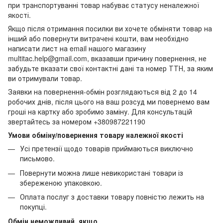
при транспортуванні товар набуває статусу неналежної
якості.
Якщо після отримання посилки ви хочете обміняти товар на
інший або повернути витрачені кошти, вам необхідно
написати лист на email нашого магазину
multitac.help@gmail.com, вказавши причину повернення, не
забудьте вказати свої контактні дані та номер ТТН, за яким
ви отримували товар.
Заявки на повернення-обмін розглядаються від 2 до 14
робочих днів, після цього на ваш розсуд ми повернемо вам
гроші на картку або зробимо заміну. Для консультацій
звертайтесь за номером +380987221190
Умови обміну/повернення товару належної якості
Усі претензії щодо товарів приймаються виключно
письмово.
Повернути можна лише невикористані товари із
збереженою упаковкою.
Оплата послуг з доставки товару повністю лежить на
покупці.
Обмін неможливий, якщо