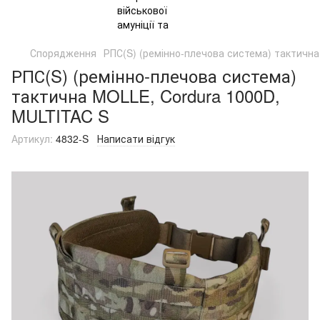
Спорядження
РПС(S) (ремінно-плечова система) тактична
РПС(S) (ремінно-плечова система)
тактична MOLLE, Cordura 1000D,
MULTITAC S
Артикул:
4832-S
Написати відгук