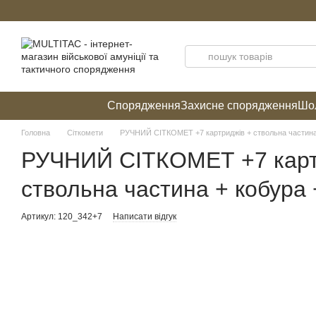
Перейти до основного контенту
Спорядження
Захисне спорядження
Шол
Головна
Сіткомети
РУЧНИЙ СІТКОМЕТ +7 картриджів + ствольна частина 
РУЧНИЙ СІТКОМЕТ +7 карт
ствольна частина + кобура 
Артикул: 120_342+7
Написати відгук