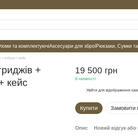
оми та комплектуючі
Аксесуари для зброї
Рюкзаки, Сумки т
+ кобура + кейс
риджів +
19 500 грн
В наявності
+ кейс
Увійти
для відображення нак
%
Купити
Замовити
Опис
Новий відгук або