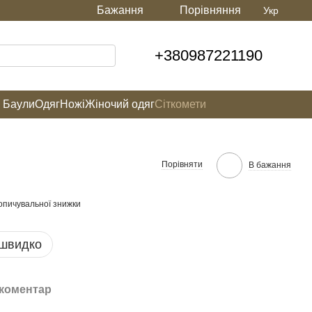
Бажання
Порівняння
Укр
+380987221190
а Баули
Одяг
Ножі
Жіночий одяг
Сіткомети
Порівняти
В бажання
опичувальної знижки
 швидко
 коментар