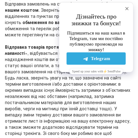
Відправка замовлень на суму
від 20 000 грн
відбувається
нашим коштом
. Зверніть, будь ласка, увагу, що в деяких
відділеннях та пунктах приймання-видачі «Нової пошти»
існують
обмеження по вазі та сумі
післяплати. Актуальні
обмеження та перелік робочих відділень «Нової пошти» ви
можете переглянути на сайті перевізника.
Відправка товарів протягом 1-3 днів
, що мають статус «
У
наявності
», відбувається після оплати замовлення (після
надходження коштів ви отримаєте лист, що підтверджує
статус вашої оплати, а також ви побачите зміну статусу
вашого замовлення на сторінці трекінга на нашому сайті).
Будь ласка, зверніть увагу на те, що зазначені на сайті
терміни виготовлення і/або доставки є орієнтовними: в
окремих випадках існує ймовірність затримки з об’єктивних
незалежних від нас обставин (наприклад, затримка
постачальником матеріалів для виготовлення наших
виробів, черги на митниці при їхній доставці тощо). У
випадку зміни терміну доставки вашого замовлення ви
отримаєте лист із інформацією на вашу електронну адресу,
а також зможете додатково відслідкувати терміни на
сторінці трекінга. Зі свого боку ми робимо все щоб