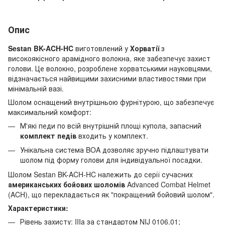
Опис
Sestan BK-ACH-HC
виготовлений у
Хорватії
з
високоякісного арамідного волокна, яке забезпечує захист
голови. Це волокно, розроблене хорватськими науковцями,
відзначається найвищими захисними властивостями при
мінімальній вазі.
Шолом оснащений внутрішньою фурнітурою, що забезпечує
максимальний комфорт:
М'які педи по всій внутрішній площі купола, запасний
комплект педів
входить у комплект.
Унікальна система BOA дозволяє зручно підлаштувати
шолом під форму голови для індивідуальної посадки.
Шолом Sestan BK-ACH-HC належить до серії сучасних
американських бойових шоломів
Advanced Combat Helmet
(ACH), що перекладається як "покращений бойовий шолом".
Характеристики:
Рівень захисту: IIIa за стандартом NIJ 0106.01;