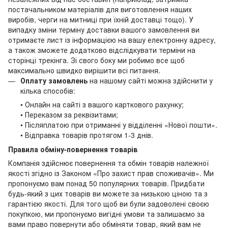
постачальником матеріалів для виготовлення наших
виробів, черги на митниці при їхній доставці тощо). У
випадку зміни терміну доставки вашого замовлення ви
отримаєте лист із інформацією на вашу електронну адресу,
а також зможете додатково відслідкувати терміни на
сторінці трекінга. Зі свого боку ми робимо все щоб
максимально швидко вирішити всі питання.
Оплату замовлень
на нашому сайті можна здійснити у
кілька способів:
• Онлайн на сайті з вашого карткового рахунку;
• Переказом за реквізитами;
• Післяплатою при отриманні у відділенні «Нової пошти».
• Відправка товарів протягом 1-3 днів.
Правила обміну-повернення товарів
Компанія здійснює повернення та обмін товарів належної
якості згідно із Законом «Про захист прав споживачів». Ми
пропонуємо вам понад 50 популярних товарів. Придбати
будь-який з цих товарів ви можете за низькою ціною та з
гарантією якості. Для того щоб ви були задоволені своєю
покупкою, ми пропонуємо вигідні умови та залишаємо за
вами право повернути або обміняти товар, який вам не