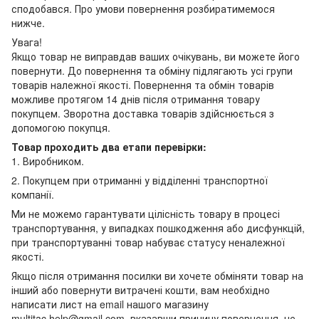
сподобався. Про умови повернення розбиратимемося
нижче.
Увага!
Якщо товар не виправдав ваших очікувань, ви можете його
повернути. До повернення та обміну підлягають усі групи
товарів належної якості. Повернення та обмін товарів
можливе протягом 14 днів після отримання товару
покупцем. Зворотна доставка товарів здійснюється з
допомогою покупця.
Товар проходить два етапи перевірки:
1. Виробником.
2. Покупцем при отриманні у відділенні транспортної
компанії.
Ми не можемо гарантувати цілісність товару в процесі
транспортування, у випадках пошкодження або дисфункцій,
при транспортуванні товар набуває статусу неналежної
якості.
Якщо після отримання посилки ви хочете обміняти товар на
інший або повернути витрачені кошти, вам необхідно
написати лист на email нашого магазину
multitac.help@gmail.com, вказавши причину повернення, не