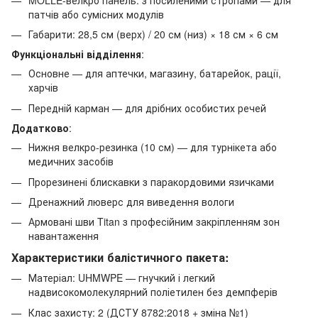
патчів або сумісних модулів
Габарити: 28,5 см (верх) / 20 см (низ) × 18 см × 6 см
Функціональні відділення
:
Основне — для аптечки, магазину, батарейок, рації,
харчів
Передній карман — для дрібних особистих речей
Додатково
:
Нижня велкро-резинка (10 см) — для турнікета або
медичних засобів
Прорезинені блискавки з паракордовими язичками
Дренажний люверс для виведення вологи
Армовані шви Titan з професійним закріпленням зон
навантаження
Характеристики балістичного пакета:
Матеріал: UHMWPE — гнучкий і легкий
надвисокомолекулярний поліетилен без демпферів
Клас захисту: 2 (ДСТУ 8782:2018 + зміна №1)