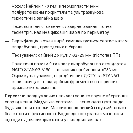
Чохол: Нейлон 170 г/м² з термопластичним
поліуретановим покриттям та ультразвукова
герметична запайка швів
Технологія виготовлення: лазерне різання, точна
геометрія, надійна фіксація шарів по периметру
Сертифікація: кожен виріб комплектується сертифікатом
випробувань, проведених в Україні
Тестування: стійкий до кулі 7,62×25 мм (пістолет ТТ)
Балістичні пакети 2-го класу випробувані за стандартом
NATO STANAG V-50 — показник пробивання ≈733 м/с.
Окрім куль і уламків, передбачених ДСТУ та STANAG,
вони захищають від дрібних фрагментів і вторинних
вражаючих елементів
Переваги:
поєднує захист пахової зони та зручне зберігання
спорядження. Модульна система — легко адаптується до
будь-якої плитоноски. Максимально легкий і гнучкий захист
без втрати ефективності. Водовідштовхувальні матеріали —
підходить для використання у складних умовах