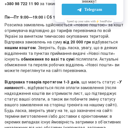
+380 98 722 11 90
за таким графіком:
Пн—Пт 9:00—19:00 і Сб 10:00—18:00, Нд - вихідний
Розсилка замовлень здійснюється «Новою поштою» за кошт
отримувача відповідно до тарифів перевізника по всій
Україні за винятком тимчасово окупованих територій.
Відправка замовлень на суму
від 20 000 грн
відбувається
нашим коштом
. Зверніть, будь ласка, увагу, що в деяких
відділеннях та пунктах приймання-видачі «Нової пошти»
існують
обмеження по вазі та сумі
післяплати. Актуальні
обмеження та перелік робочих відділень «Нової пошти» ви
можете переглянути на сайті перевізника.
Відправка товарів протягом 1-3 днів
, що мають статус «
У
наявності
», відбувається після оплати замовлення (після
надходження коштів ви отримаєте лист, що підтверджує
статус вашої оплати, а також ви побачите зміну статусу
вашого замовлення на сторінці трекінга на нашому сайті).
Будь ласка, зверніть увагу на те, що зазначені на сайті
терміни виготовлення і/або доставки є орієнтовними: в
окремих випадках існує ймовірність затримки з об’єктивних
незалежних від нас обставин (наприклад, затримка