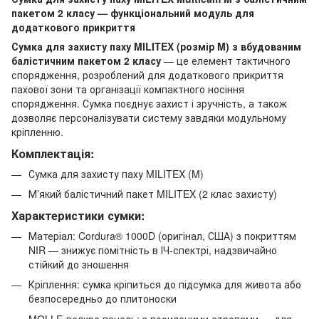
пакетом 2 класу — функціональний модуль для
додаткового прикриття
Сумка для захисту паху MILITEX (розмір M)
з вбудованим
балістичним пакетом 2 класу
— це елемент тактичного
спорядження, розроблений для додаткового прикриття
пахової зони та організації компактного носіння
спорядження. Сумка поєднує захист і зручність, а також
дозволяє персоналізувати систему завдяки модульному
кріпленню.
Комплектація:
Сумка для захисту паху MILITEX (M)
М’який балістичний пакет MILITEX (2 клас захисту)
Характеристики сумки:
Матеріал: Cordura® 1000D (оригінал, США) з покриттям
NIR — знижує помітність в ІЧ-спектрі, надзвичайно
стійкий до зношення
Кріплення: сумка кріпиться до підсумка для живота або
безпосередньо до плитоноски
MOLLE-велкро панель: з посиленими стропами — для