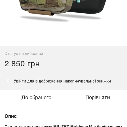
Статус не вибраний
2 850 грн
Увійти
для відображення накопичувальної знижки
%
До обраного
Порівняти
Опис
Сумка для захисту паху MILITEX Multicam M з балістичним