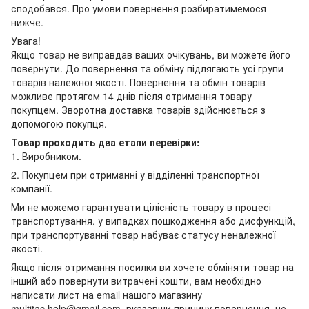
сподобався. Про умови повернення розбиратимемося
нижче.
Увага!
Якщо товар не виправдав ваших очікувань, ви можете його
повернути. До повернення та обміну підлягають усі групи
товарів належної якості. Повернення та обмін товарів
можливе протягом 14 днів після отримання товару
покупцем. Зворотна доставка товарів здійснюється з
допомогою покупця.
Товар проходить два етапи перевірки:
1. Виробником.
2. Покупцем при отриманні у відділенні транспортної
компанії.
Ми не можемо гарантувати цілісність товару в процесі
транспортування, у випадках пошкодження або дисфункцій,
при транспортуванні товар набуває статусу неналежної
якості.
Якщо після отримання посилки ви хочете обміняти товар на
інший або повернути витрачені кошти, вам необхідно
написати лист на email нашого магазину
multitac.help@gmail.com, вказавши причину повернення, не