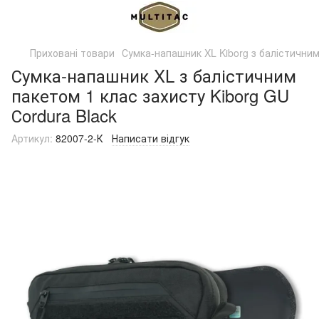
Приховані товари
Сумка-напашник XL Kiborg з балістичним 
Сумка-напашник XL з балістичним
пакетом 1 клас захисту Kiborg GU
Сordura Black
Артикул:
82007-2-К
Написати відгук