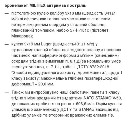
Бронепакет MILITEX витримав постріли:
пістолетною кулею калібру 9х18 мм (швидкість 341±1
м/c) зі сферичною головною частиною зі сталевим
нетермозміцненим осердям у сталевій оболонці,
плакований томпаком, набою 57-Н-181с (пістолет
Макарова);
кулею 9х19 мм Luger (швидкість401±1 м/c) у
суцільнометалевій оболонці з мідного сплаву з носовою
частиною напівсферичної форми з мʼяким (свинцевим)
осердям згідно з вимогами п. 6.1.2.(за нормальних умов
експлуатування), п. 7.1.1, табл. 1 ДСТУ 8782:2018
“Засоби індивідуального захисту. Бронежилети.”, щодо 1
класу захисту; максимальна глибина позаперешкодної
деформації – 20,0 мм.
Також ми випробовуємо наші балістичні пакети 1 класу
згідно з міжнародними стандартами NATO STANAG V-50,
де показник пробиття на рівно +-606,6 м/с. Окрім куль та
уламків що зазначених у ДСТУ та STANAG захищає від
дрібних уламків та второнних вражаючих елементів.