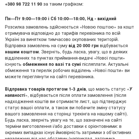
+380 98 722 11 90
за таким графіком:
Пн—Пт 9:00—19:00 і Сб 10:00—18:00, Нд - вихідний
Розсилка замовлень здійснюється «Новою поштою» за кошт
отримувача відповідно до тарифів перевізника по всій
Україні за винятком тимчасово окупованих територій.
Відправка замовлень на суму
від 20 000 грн
відбувається
нашим коштом
. Зверніть, будь ласка, увагу, що в деяких
відділеннях та пунктах приймання-видачі «Нової пошти»
існують
обмеження по вазі та сумі
післяплати. Актуальні
обмеження та перелік робочих відділень «Нової пошти» ви
можете переглянути на сайті перевізника.
Відправка товарів протягом 1-3 днів
, що мають статус «
У
наявності
», відбувається після оплати замовлення (після
надходження коштів ви отримаєте лист, що підтверджує
статус вашої оплати, а також ви побачите зміну статусу
вашого замовлення на сторінці трекінга на нашому сайті).
Будь ласка, зверніть увагу на те, що зазначені на сайті
терміни виготовлення і/або доставки є орієнтовними: в
окремих випадках існує ймовірність затримки з об’єктивних
незалежних від нас обставин (наприклад, затримка