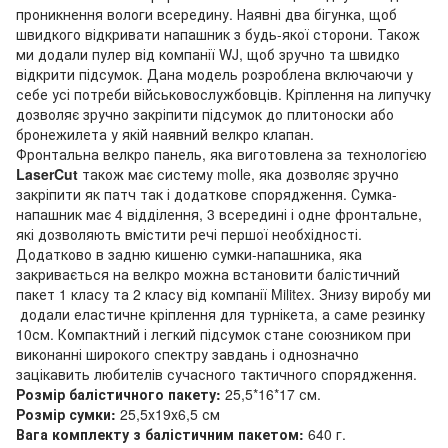
проникнення вологи всередину. Наявні два бігунка, щоб
швидкого відкривати напашник з будь-якої сторони. Також
ми додали пулер від компанії WJ, щоб зручно та швидко
відкрити підсумок. Дана модель розроблена включаючи у
себе усі потреби військовослужбовців. Кріплення на липучку
дозволяє зручно закріпити підсумок до плитоноски або
бронежилета у якій наявний велкро клапан.
Фронтальна велкро панель, яка виготовлена за технологією
LaserCut
також має систему molle, яка дозволяє зручно
закріпити як патч так і додаткове спорядження. Сумка-
напашник має 4 відділення, 3 всередині і одне фронтальне,
які дозволяють вмістити речі першої необхідності.
Додатково в задню кишеню сумки-напашника, яка
закривається на велкро можна встановити балістичний
пакет 1 класу та 2 класу від компанії Militex. Знизу виробу ми
додали еластичне кріплення для турнікета, а саме резинку
10см. Компактний і легкий підсумок стане союзником при
виконанні широкого спектру завдань і однозначно
зацікавить любителів сучасного тактичного спорядження.
Розмір балістичного пакету:
25,5*16*17 см.
Розмір сумки:
25,5х19х6,5 см
Вага комплекту з балістичним пакетом:
640 г.