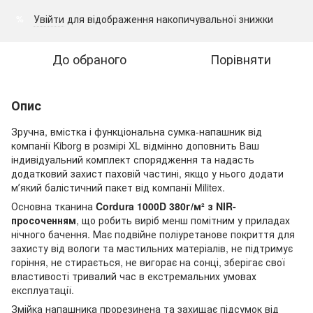
Увійти
для відображення накопичувальної знижки
%
До обраного
Порівняти
Опис
Зручна, вмістка і функціональна сумка-напашник від
компанії Kiborg в розмірі XL відмінно доповнить Ваш
індивідуальний комплект спорядження та надасть
додатковий захист паховій частині, якщо у нього додати
мʼякий балістичний пакет від компанії Militex.
Основна тканина
Cordura 1000D 380г/м² з NIR-
просоченням
, що робить виріб менш помітним у приладах
нічного бачення. Має подвійне поліуретанове покриття для
захисту від вологи та мастильних матеріалів, не підтримує
горіння, не стирається, не вигорає на сонці, зберігає свої
властивості тривалий час в екстремальних умовах
експлуатації.
Змійка напашника прорезинена та захищає підсумок від