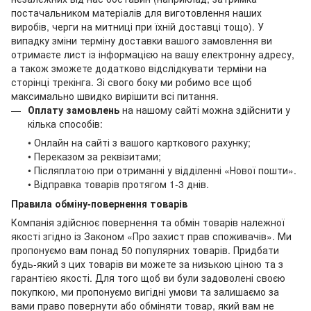
постачальником матеріалів для виготовлення наших
виробів, черги на митниці при їхній доставці тощо). У
випадку зміни терміну доставки вашого замовлення ви
отримаєте лист із інформацією на вашу електронну адресу,
а також зможете додатково відслідкувати терміни на
сторінці трекінга. Зі свого боку ми робимо все щоб
максимально швидко вирішити всі питання.
Оплату замовлень
на нашому сайті можна здійснити у
кілька способів:
• Онлайн на сайті з вашого карткового рахунку;
• Переказом за реквізитами;
• Післяплатою при отриманні у відділенні «Нової пошти».
• Відправка товарів протягом 1-3 днів.
Правила обміну-повернення товарів
Компанія здійснює повернення та обмін товарів належної
якості згідно із Законом «Про захист прав споживачів». Ми
пропонуємо вам понад 50 популярних товарів. Придбати
будь-який з цих товарів ви можете за низькою ціною та з
гарантією якості. Для того щоб ви були задоволені своєю
покупкою, ми пропонуємо вигідні умови та залишаємо за
вами право повернути або обміняти товар, який вам не