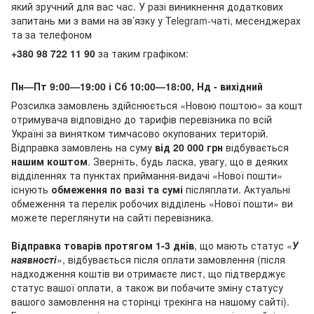
який зручний для вас час. У разі виникнення додаткових
запитань ми з вами на зв’язку у Telegram-чаті, месенджерах
та за телефоном
+380 98 722 11 90
за таким графіком:
Пн—Пт 9:00—19:00 і Сб 10:00—18:00, Нд - вихідний
Розсилка замовлень здійснюється «Новою поштою» за кошт
отримувача відповідно до тарифів перевізника по всій
Україні за винятком тимчасово окупованих територій.
Відправка замовлень на суму
від 20 000 грн
відбувається
нашим коштом
. Зверніть, будь ласка, увагу, що в деяких
відділеннях та пунктах приймання-видачі «Нової пошти»
існують
обмеження по вазі та сумі
післяплати. Актуальні
обмеження та перелік робочих відділень «Нової пошти» ви
можете переглянути на сайті перевізника.
Відправка товарів протягом 1-3 днів
, що мають статус «
У
наявності
», відбувається після оплати замовлення (після
надходження коштів ви отримаєте лист, що підтверджує
статус вашої оплати, а також ви побачите зміну статусу
вашого замовлення на сторінці трекінга на нашому сайті).