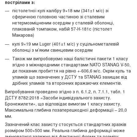
пострілами з:
пістолетної кулі калібру 9×18 мм (341±1 м/с) зі
сферичною головною частиною зі сталевим
нетермозміцненим осердям у сталевій оболонці,
плакованій томпаком, набій 57-Н-181с (пістолет
Макарова)
кулі 9×19 мм Luger (401±1 м/с) у суцільнометалевій
оболонці з м’яким свинцевим осердям
Також ми випробовуємо наші балістичні пакети 1 класу
згідно з міжнародними стандартами NATO STANAG V-50,
де показник пробиття на рівно +-606,6 м/с. Окрім куль та
уламків що зазначених у ДСТУ та STANAG захищає від
дрібних уламків та второнних вражаючих елементів.
Випробування проведено згідно з п. 6.1.2, п. 7.1.1, табл. 1
ДСТУ 8782:2018 «Засоби індивідуального захисту.
Бронежилети», що відповідає вимогам 1 класу захисту.
Максимальна глибина позаперешкодної деформації – 20,0
мм.
Зазначений клас захисту стосується стандартних зразків
розміром 500×500 мм. Реальна глибина деформації може
змінюватися залежно від фактичної форми та розміру