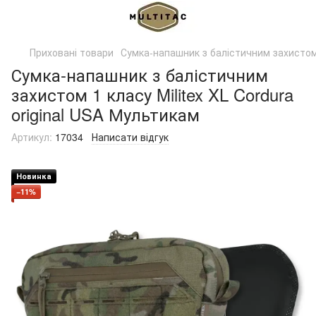
Приховані товари
Сумка-напашник з балістичним захистом 1
Сумка-напашник з балістичним
захистом 1 класу Militex XL Cordura
original USA Мультикам
Артикул:
17034
Написати відгук
Новинка
−11%