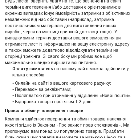
Будь ласка, зверніть увагу на те, що зазначені на сайті
терміни виготовлення і/або доставки є орієнтовними: в
окремих випадках існує ймовірність затримки з об’єктивних
незалежних від нас обставин (наприклад, затримка
постачальником матеріалів для виготовлення наших
виробів, черги на митниці при їхній доставці тощо). У
випадку зміни терміну доставки вашого замовлення ви
отримаєте лист із інформацією на вашу електронну адресу,
а також зможете додатково відслідкувати терміни на
сторінці трекінга. Зі свого боку ми робимо все щоб
максимально швидко вирішити всі питання.
Оплату замовлень
на нашому сайті можна здійснити у
кілька способів:
• Онлайн на сайті з вашого карткового рахунку;
• Переказом за реквізитами;
• Післяплатою при отриманні у відділенні «Нової пошти».
• Відправка товарів протягом 1-3 днів.
Правила обміну-повернення товарів
Компанія здійснює повернення та обмін товарів належної
якості згідно із Законом «Про захист прав споживачів». Ми
пропонуємо вам понад 50 популярних товарів. Придбати
будь-який з цих товарів ви можете за низькою ціною та з