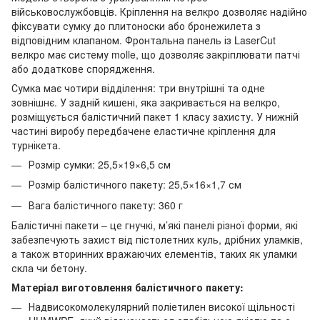
військовослужбовців. Кріплення на велкро дозволяє надійно
фіксувати сумку до плитоноски або бронежилета з
відповідним клапаном. Фронтальна панель із LaserCut
велкро має систему molle, що дозволяє закріплювати патчі
або додаткове спорядження.
Сумка має чотири відділення: три внутрішні та одне
зовнішнє. У задній кишені, яка закривається на велкро,
розміщується балістичний пакет 1 класу захисту. У нижній
частині виробу передбачене еластичне кріплення для
турнікета.
Розмір сумки: 25,5×19×6,5 см
Розмір балістичного пакету: 25,5×16×1,7 см
Вага балістичного пакету: 360 г
Балістичні пакети – це гнучкі, м’які панелі різної форми, які
забезпечують захист від пістолетних куль, дрібних уламків,
а також вторинних вражаючих елементів, таких як уламки
скла чи бетону.
Матеріал виготовлення балістичного пакету:
Надвисокомолекулярний поліетилен високої щільності