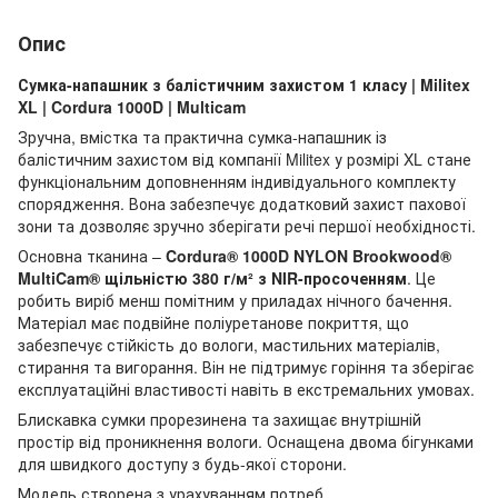
Опис
Сумка-напашник з балістичним захистом 1 класу | Militex
XL | Cordura 1000D | Multicam
Зручна, вмістка та практична сумка-напашник із
балістичним захистом від компанії Militex у розмірі XL стане
функціональним доповненням індивідуального комплекту
спорядження. Вона забезпечує додатковий захист пахової
зони та дозволяє зручно зберігати речі першої необхідності.
Основна тканина –
Cordura® 1000D NYLON Brookwood®
MultiCam® щільністю 380 г/м² з NIR-просоченням
. Це
робить виріб менш помітним у приладах нічного бачення.
Матеріал має подвійне поліуретанове покриття, що
забезпечує стійкість до вологи, мастильних матеріалів,
стирання та вигорання. Він не підтримує горіння та зберігає
експлуатаційні властивості навіть в екстремальних умовах.
Блискавка сумки прорезинена та захищає внутрішній
простір від проникнення вологи. Оснащена двома бігунками
для швидкого доступу з будь-якої сторони.
Модель створена з урахуванням потреб