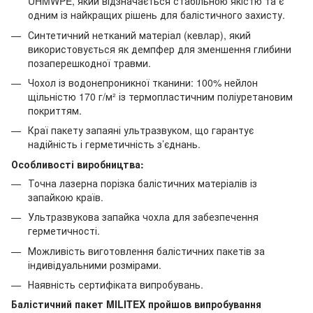
UHMWPE, який відзначається стабільною якістю та є
одним із найкращих рішень для балістичного захисту.
Синтетичний нетканий матеріал (кевлар), який
використовується як демпфер для зменшення глибини
позаперешкодної травми.
Чохол із водонепроникної тканини: 100% нейлон
щільністю 170 г/м² із термопластичним поліуретановим
покриттям.
Краї пакету запаяні ультразвуком, що гарантує
надійність і герметичність з’єднань.
Особливості виробництва:
Точна лазерна порізка балістичних матеріалів із
запайкою країв.
Ультразвукова запайка чохла для забезпечення
герметичності.
Можливість виготовлення балістичних пакетів за
індивідуальними розмірами.
Наявність сертифіката випробувань.
Балістичний пакет MILITEX пройшов випробування