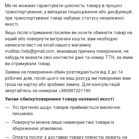
Ми не можемо гарантувати цілісність товару в процесі
транспортування, у випадках пошкодження або дисфункцій,
при транспортуванні товар набуває статусу неналежної
якості.
Якщо після отримання посилки ви хочете обміняти товар на
інший або повернути витрачені кошти, вам необхідно
написати лист на email нашого магазину
multitac.help@gmail.com, вказавши причину повернення, не
забудьте вказати свої контактні дані та номер ТТН, за яким
ви отримували товар.
Заявки на повернення-обмін розглядаються від 2 до 14
робочих днів, після цього на ваш розсуд ми повернемо вам
гроші на картку або зробимо заміну. Для консультацій
звертайтесь за номером +380987221190
Умови обміну/повернення товару належної якості
Усі претензії щодо товарів приймаються виключно
письмово.
Повернути можна лише невикористані товари із
збереженою упаковкою.
Оплата послуг з доставки товару повністю лежить на