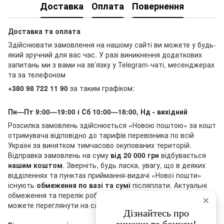
Доставка
Оплата
Повернення
Доставка та оплата
Здійснювати замовлення на нашому сайті ви можете у будь-
який зручний для вас час. У разі виникнення додаткових
запитань ми з вами на зв’язку у Telegram-чаті, месенджерах
та за телефоном
+380 98 722 11 90
за таким графіком:
Пн—Пт 9:00—19:00 і Сб 10:00—18:00, Нд - вихідний
Розсилка замовлень здійснюється «Новою поштою» за кошт
отримувача відповідно до тарифів перевізника по всій
Україні за винятком тимчасово окупованих територій.
Відправка замовлень на суму
від 20 000 грн
відбувається
нашим коштом
. Зверніть, будь ласка, увагу, що в деяких
відділеннях та пунктах приймання-видачі «Нової пошти»
існують
обмеження по вазі та сумі
післяплати. Актуальні
обмеження та перелік робочих відділень «Нової пошти» ви
можете переглянути на сайті перевізника.