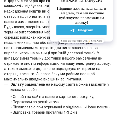
Відправка товарів протягом 1-3 днів
, що мають статус «
У
наявності
», відбувається після оплати замовлення (після
надходження коштів ви отримаєте лист, що підтверджує
статус вашої оплати, а також ви побачите зміну статусу
вашого замовлення на сторінці трекінга на нашому сайті).
Будь ласка, зверніть увагу на те, що зазначені на сайті
терміни виготовлення і/або доставки є орієнтовними: в
окремих випадках існує ймовірність затримки з об’єктивних
незалежних від нас обставин (наприклад, затримка
постачальником матеріалів для виготовлення наших
виробів, черги на митниці при їхній доставці тощо). У
випадку зміни терміну доставки вашого замовлення ви
отримаєте лист із інформацією на вашу електронну адресу,
а також зможете додатково відслідкувати терміни на
сторінці трекінга. Зі свого боку ми робимо все щоб
максимально швидко вирішити всі питання.
Оплату замовлень
на нашому сайті можна здійснити у
кілька способів:
• Онлайн на сайті з вашого карткового рахунку;
• Переказом за реквізитами;
• Післяплатою при отриманні у відділенні «Нової пошти».
• Відправка товарів протягом 1-3 днів.