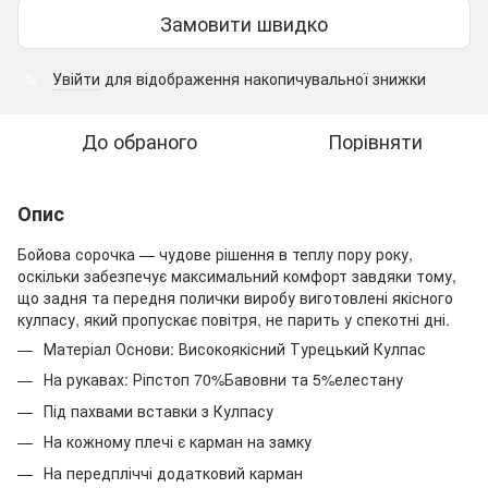
Замовити швидко
Увійти
для відображення накопичувальної знижки
%
До обраного
Порівняти
Опис
Бойова сорочка — чудове рішення в теплу пору року,
оскільки забезпечує максимальний комфорт завдяки тому,
що задня та передня полички виробу виготовлені якісного
кулпасу, який пропускає повітря, не парить у спекотні дні.
Матеріал Основи: Високоякісний Турецький Кулпас
На рукавах: Ріпстоп 70%Бавовни та 5%елестану
Під пахвами вставки з Кулпасу
На кожному плечі є карман на замку
На передпліччі додатковий карман