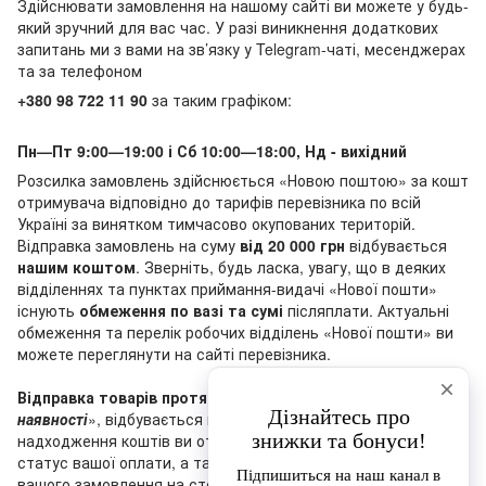
Здійснювати замовлення на нашому сайті ви можете у будь-
який зручний для вас час. У разі виникнення додаткових
запитань ми з вами на зв’язку у Telegram-чаті, месенджерах
та за телефоном
+380 98 722 11 90
за таким графіком:
Пн—Пт 9:00—19:00 і Сб 10:00—18:00, Нд - вихідний
Розсилка замовлень здійснюється «Новою поштою» за кошт
отримувача відповідно до тарифів перевізника по всій
Україні за винятком тимчасово окупованих територій.
Відправка замовлень на суму
від 20 000 грн
відбувається
нашим коштом
. Зверніть, будь ласка, увагу, що в деяких
відділеннях та пунктах приймання-видачі «Нової пошти»
існують
обмеження по вазі та сумі
післяплати. Актуальні
обмеження та перелік робочих відділень «Нової пошти» ви
можете переглянути на сайті перевізника.
Відправка товарів протягом 1-3 днів
, що мають статус «
У
наявності
», відбувається після оплати замовлення (після
надходження коштів ви отримаєте лист, що підтверджує
статус вашої оплати, а також ви побачите зміну статусу
вашого замовлення на сторінці трекінга на нашому сайті).