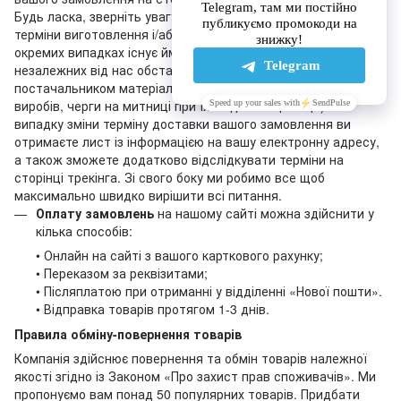
Будь ласка, зверніть увагу на те, що зазначені на сайті
терміни виготовлення і/або доставки є орієнтовними: в
окремих випадках існує ймовірність затримки з об’єктивних
незалежних від нас обставин (наприклад, затримка
постачальником матеріалів для виготовлення наших
виробів, черги на митниці при їхній доставці тощо). У
випадку зміни терміну доставки вашого замовлення ви
отримаєте лист із інформацією на вашу електронну адресу,
а також зможете додатково відслідкувати терміни на
сторінці трекінга. Зі свого боку ми робимо все щоб
максимально швидко вирішити всі питання.
Оплату замовлень
на нашому сайті можна здійснити у
кілька способів:
• Онлайн на сайті з вашого карткового рахунку;
• Переказом за реквізитами;
• Післяплатою при отриманні у відділенні «Нової пошти».
• Відправка товарів протягом 1-3 днів.
Правила обміну-повернення товарів
Компанія здійснює повернення та обмін товарів належної
якості згідно із Законом «Про захист прав споживачів». Ми
пропонуємо вам понад 50 популярних товарів. Придбати