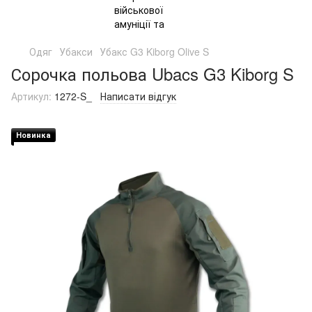
Одяг
Убакси
Убакс G3 Kiborg Olive S
Сорочка польова Ubacs G3 Kiborg S
Артикул:
1272-S_
Написати відгук
Новинка