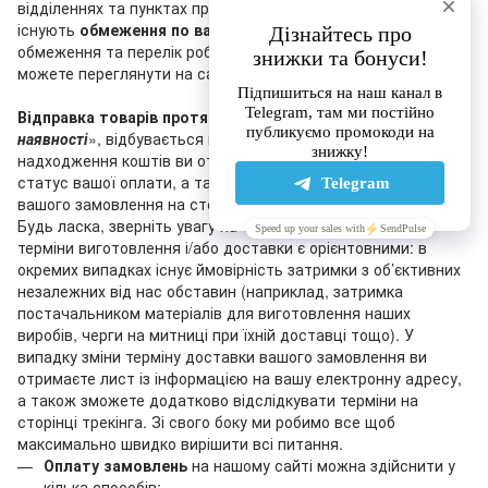
відділеннях та пунктах приймання-видачі «Нової пошти»
існують
обмеження по вазі та сумі
післяплати. Актуальні
обмеження та перелік робочих відділень «Нової пошти» ви
можете переглянути на сайті перевізника.
Відправка товарів протягом 1-3 днів
, що мають статус «
У
наявності
», відбувається після оплати замовлення (після
надходження коштів ви отримаєте лист, що підтверджує
статус вашої оплати, а також ви побачите зміну статусу
вашого замовлення на сторінці трекінга на нашому сайті).
Будь ласка, зверніть увагу на те, що зазначені на сайті
терміни виготовлення і/або доставки є орієнтовними: в
окремих випадках існує ймовірність затримки з об’єктивних
незалежних від нас обставин (наприклад, затримка
постачальником матеріалів для виготовлення наших
виробів, черги на митниці при їхній доставці тощо). У
випадку зміни терміну доставки вашого замовлення ви
отримаєте лист із інформацією на вашу електронну адресу,
а також зможете додатково відслідкувати терміни на
сторінці трекінга. Зі свого боку ми робимо все щоб
максимально швидко вирішити всі питання.
Оплату замовлень
на нашому сайті можна здійснити у
кілька способів: