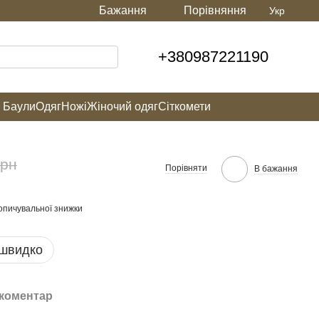
Бажання
Порівняння
Укр
+380987221190
а Баули
Одяг
Ножі
Жіночий одяг
Сіткомети
грн
Порівняти
В бажання
опичувальної знижки
 швидко
 коментар