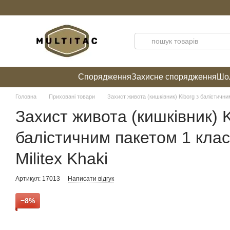
Перейти до основного контенту
Спорядження
Захисне спорядження
Шол
Головна
Приховані товари
Захист живота (кишківник) Kiborg з балістичним
Захист живота (кишківник) K
балістичним пакетом 1 клас
Militex Khaki
Артикул: 17013
Написати відгук
−8%