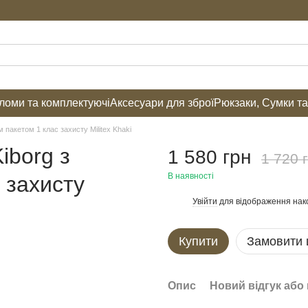
оми та комплектуючі
Аксесуари для зброї
Рюкзаки, Сумки т
 пакетом 1 клас захисту Militex Khaki
iborg з
1 580 грн
1 720 
В наявності
 захисту
Увійти
для відображення нак
%
Купити
Замовити
Опис
Новий відгук або