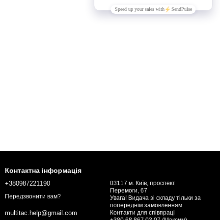
Контактна інформація
+380987221190
03117 м. Київ, проспект
Перемоги, 67
Передзвонити вам?
Увага! Видача зі складу тільки за
попереднім замовленням
Контакти для співпраці
multitac.help@gmail.com